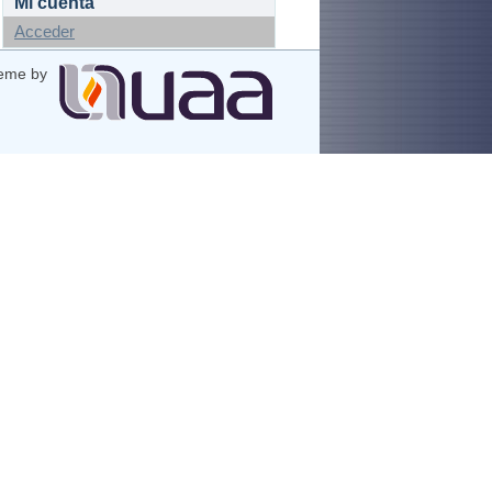
Mi cuenta
Acceder
eme by