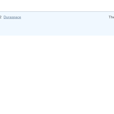
12
Duraspace
Th