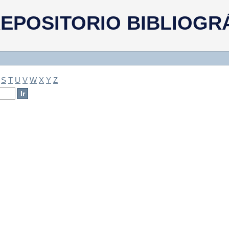
a
EPOSITORIO BIBLIOGR
S
T
U
V
W
X
Y
Z