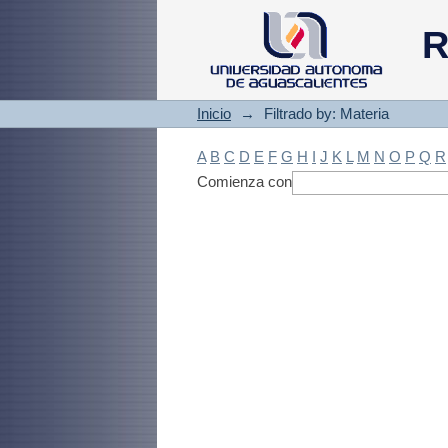
Filtrado by: Materi
R
Inicio
→
Filtrado by: Materia
A
B
C
D
E
F
G
H
I
J
K
L
M
N
O
P
Q
R
Comienza con