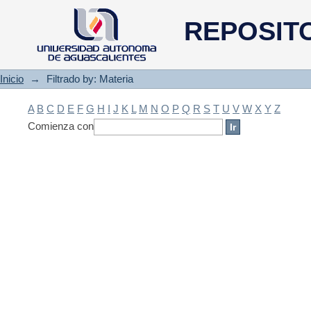
Filtrado by: Materia
REPOSIT
Inicio
→
Filtrado by: Materia
A
B
C
D
E
F
G
H
I
J
K
L
M
N
O
P
Q
R
S
T
U
V
W
X
Y
Z
Comienza con