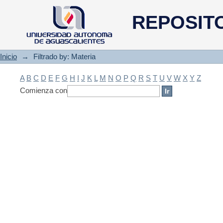
Filtrado by: Materia
REPOSIT
Inicio
→
Filtrado by: Materia
A
B
C
D
E
F
G
H
I
J
K
L
M
N
O
P
Q
R
S
T
U
V
W
X
Y
Z
Comienza con