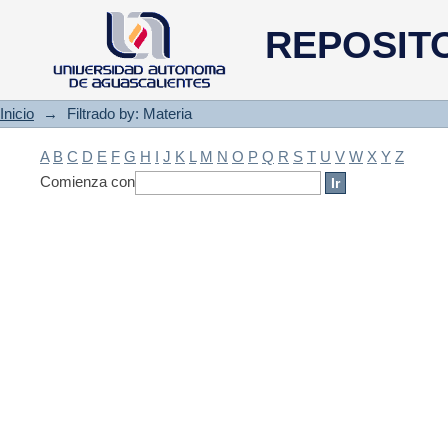
Filtrado by: Materia
REPOSIT
Inicio
→
Filtrado by: Materia
A
B
C
D
E
F
G
H
I
J
K
L
M
N
O
P
Q
R
S
T
U
V
W
X
Y
Z
Comienza con