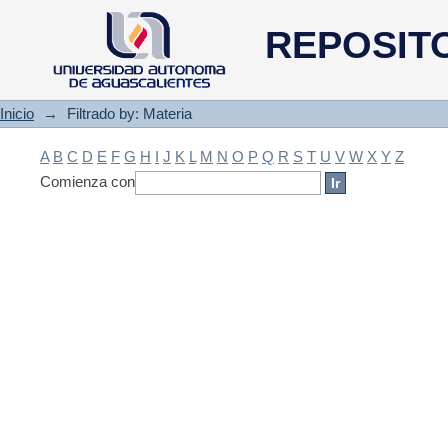
Filtrado by: Materia
REPOSIT
Inicio
→
Filtrado by: Materia
A
B
C
D
E
F
G
H
I
J
K
L
M
N
O
P
Q
R
S
T
U
V
W
X
Y
Z
Comienza con