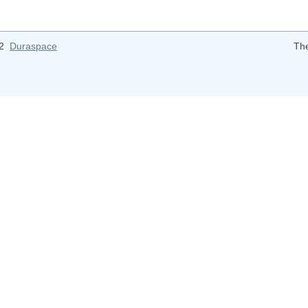
12
Duraspace
Th