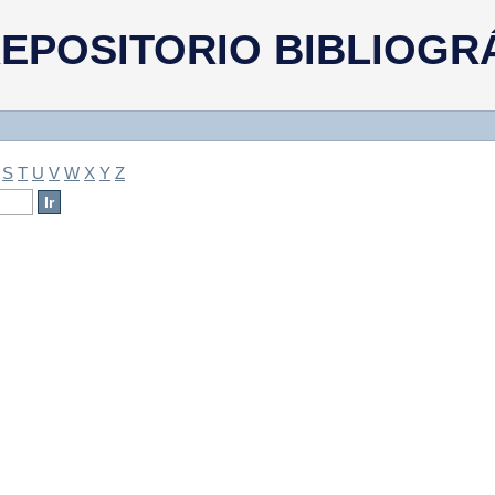
a
EPOSITORIO BIBLIOGR
S
T
U
V
W
X
Y
Z