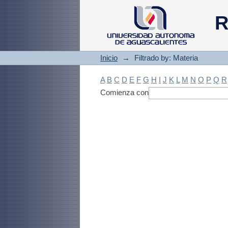
Filtrado by: Materi
R
Inicio
→
Filtrado by: Materia
A
B
C
D
E
F
G
H
I
J
K
L
M
N
O
P
Q
R
Comienza con