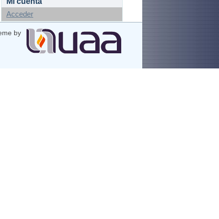
Mi cuenta
Acceder
eme by