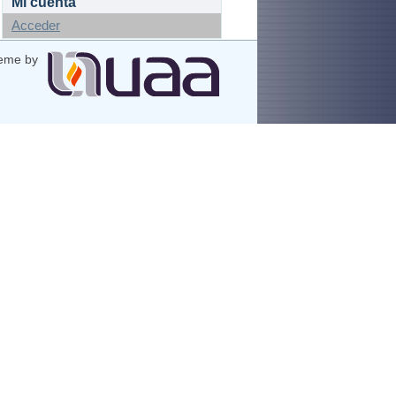
Mi cuenta
Acceder
eme by