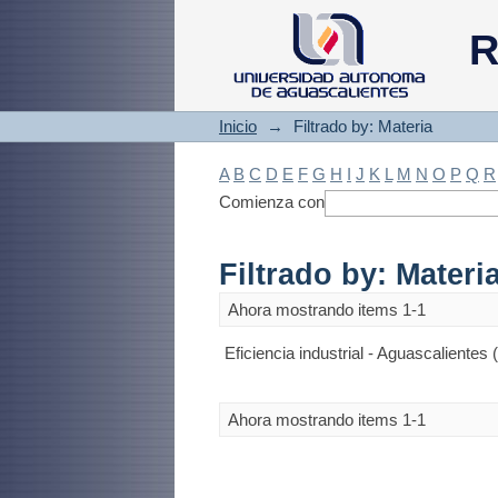
Filtrado by: Materi
R
Inicio
→
Filtrado by: Materia
A
B
C
D
E
F
G
H
I
J
K
L
M
N
O
P
Q
R
Comienza con
Filtrado by: Materi
Ahora mostrando items 1-1
Eficiencia industrial - Aguascalientes 
Ahora mostrando items 1-1