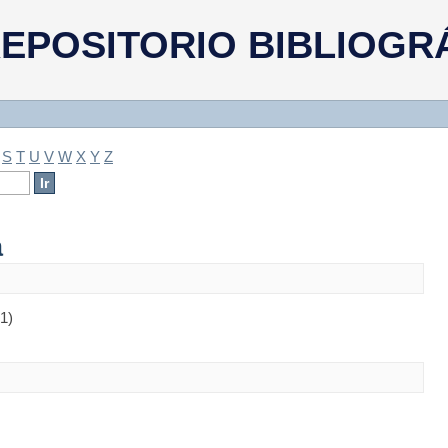
a
EPOSITORIO BIBLIOGR
S
T
U
V
W
X
Y
Z
a
(1)