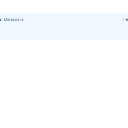
12
Duraspace
Th