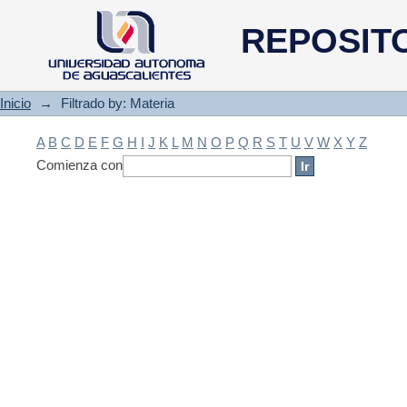
Filtrado by: Materia
REPOSIT
Inicio
→
Filtrado by: Materia
A
B
C
D
E
F
G
H
I
J
K
L
M
N
O
P
Q
R
S
T
U
V
W
X
Y
Z
Comienza con