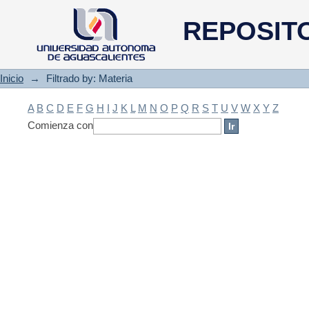
Filtrado by: Materia
REPOSIT
Inicio
→
Filtrado by: Materia
A
B
C
D
E
F
G
H
I
J
K
L
M
N
O
P
Q
R
S
T
U
V
W
X
Y
Z
Comienza con