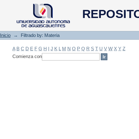
Filtrado by: Materia
REPOSIT
Inicio
→
Filtrado by: Materia
A
B
C
D
E
F
G
H
I
J
K
L
M
N
O
P
Q
R
S
T
U
V
W
X
Y
Z
Comienza con