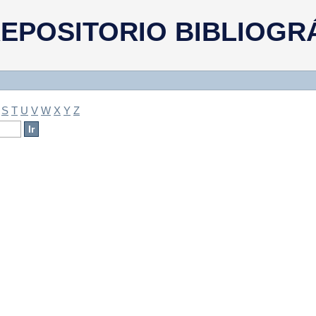
a
EPOSITORIO BIBLIOGR
S
T
U
V
W
X
Y
Z