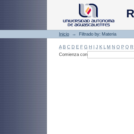
Filtrado by: Materi
R
Inicio
→
Filtrado by: Materia
A
B
C
D
E
F
G
H
I
J
K
L
M
N
O
P
Q
R
Comienza con