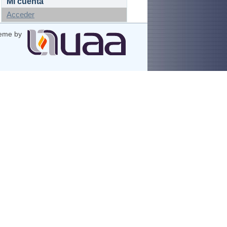
Mi cuenta
Acceder
eme by