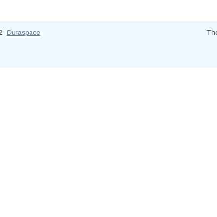
12
Duraspace
Th