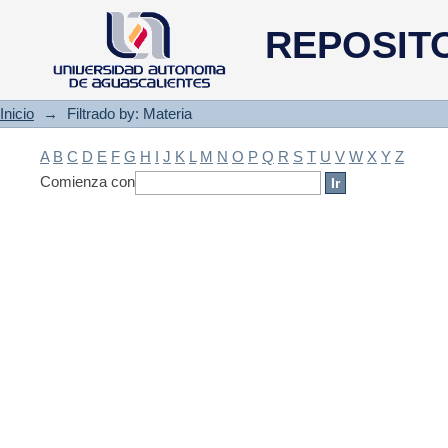
Filtrado by: Materia
REPOSIT
Inicio
→
Filtrado by: Materia
A
B
C
D
E
F
G
H
I
J
K
L
M
N
O
P
Q
R
S
T
U
V
W
X
Y
Z
Comienza con