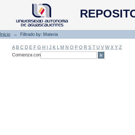
Filtrado by: Materia
REPOSIT
Inicio
→
Filtrado by: Materia
A
B
C
D
E
F
G
H
I
J
K
L
M
N
O
P
Q
R
S
T
U
V
W
X
Y
Z
Comienza con