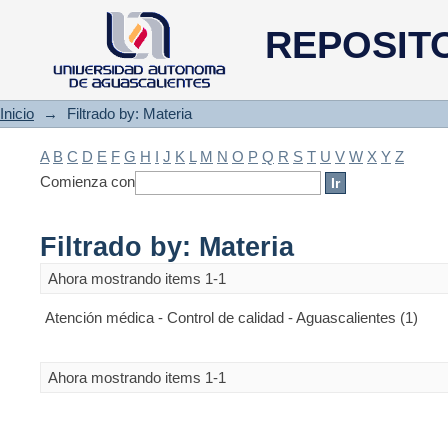
Filtrado by: Materia
REPOSIT
Inicio
→
Filtrado by: Materia
A
B
C
D
E
F
G
H
I
J
K
L
M
N
O
P
Q
R
S
T
U
V
W
X
Y
Z
Comienza con
Filtrado by: Materia
Ahora mostrando items 1-1
Atención médica - Control de calidad - Aguascalientes (1)
Ahora mostrando items 1-1