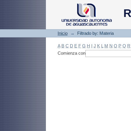
Filtrado by: Materi
R
Inicio
→
Filtrado by: Materia
A
B
C
D
E
F
G
H
I
J
K
L
M
N
O
P
Q
R
Comienza con