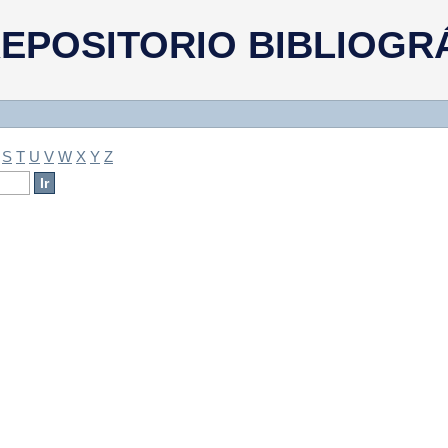
a
EPOSITORIO BIBLIOGR
S
T
U
V
W
X
Y
Z