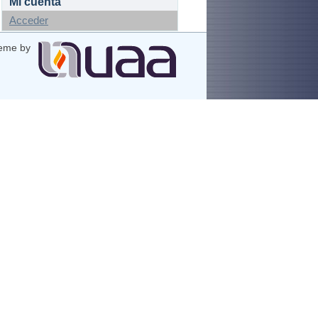
Mi cuenta
Acceder
eme by