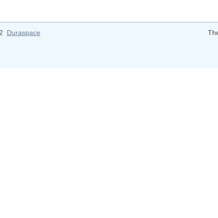
12
Duraspace
Th