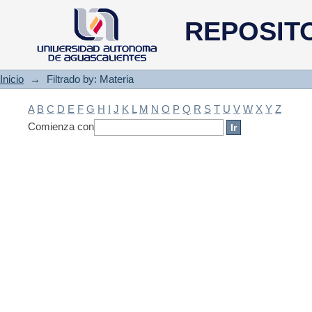
Filtrado by: Materia
REPOSIT
Inicio
→
Filtrado by: Materia
A
B
C
D
E
F
G
H
I
J
K
L
M
N
O
P
Q
R
S
T
U
V
W
X
Y
Z
Comienza con