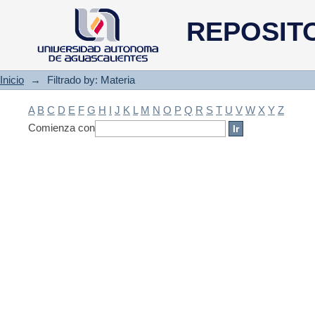
Filtrado by: Materia
REPOSIT
Inicio
→
Filtrado by: Materia
A
B
C
D
E
F
G
H
I
J
K
L
M
N
O
P
Q
R
S
T
U
V
W
X
Y
Z
Comienza con