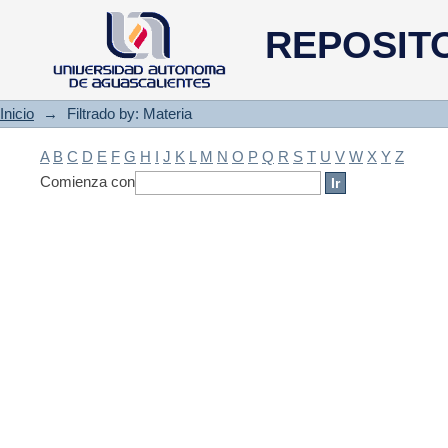
Filtrado by: Materia
REPOSIT
Inicio
→
Filtrado by: Materia
A
B
C
D
E
F
G
H
I
J
K
L
M
N
O
P
Q
R
S
T
U
V
W
X
Y
Z
Comienza con