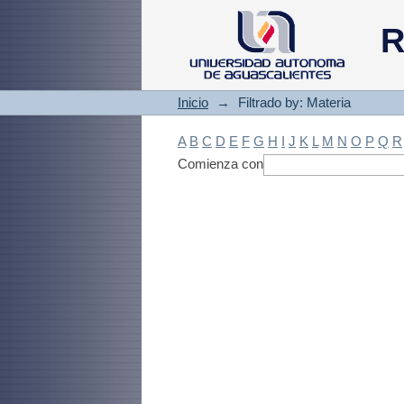
Filtrado by: Materi
R
Inicio
→
Filtrado by: Materia
A
B
C
D
E
F
G
H
I
J
K
L
M
N
O
P
Q
R
Comienza con