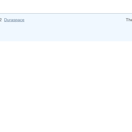
12
Duraspace
Th