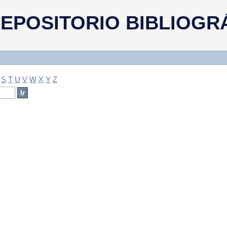
a
EPOSITORIO BIBLIOGR
S
T
U
V
W
X
Y
Z