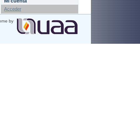
Mi cuenta
Acceder
eme by