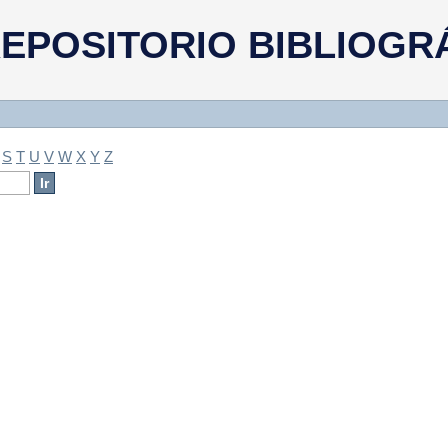
a
EPOSITORIO BIBLIOGR
S
T
U
V
W
X
Y
Z