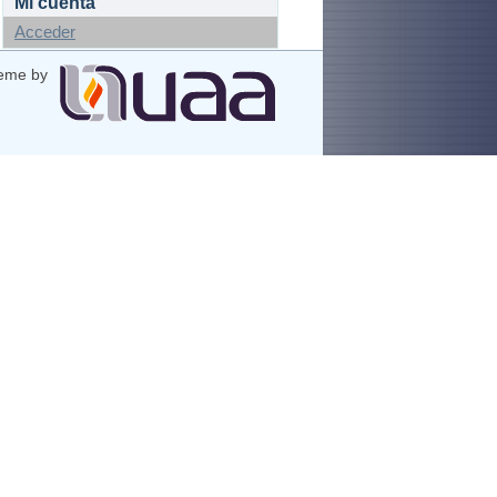
Mi cuenta
Acceder
eme by