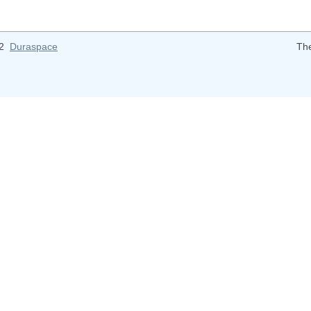
12
Duraspace
Th