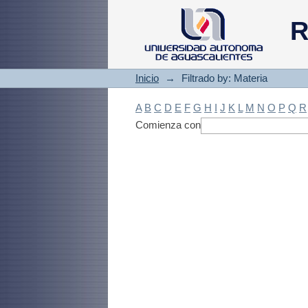
Filtrado by: Materi
R
Inicio
→
Filtrado by: Materia
A
B
C
D
E
F
G
H
I
J
K
L
M
N
O
P
Q
R
Comienza con