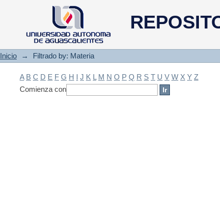
Filtrado by: Materia
REPOSIT
Inicio
→
Filtrado by: Materia
A
B
C
D
E
F
G
H
I
J
K
L
M
N
O
P
Q
R
S
T
U
V
W
X
Y
Z
Comienza con