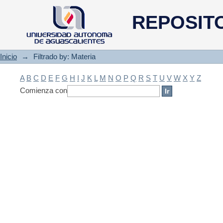
Filtrado by: Materia
REPOSIT
Inicio
→
Filtrado by: Materia
A
B
C
D
E
F
G
H
I
J
K
L
M
N
O
P
Q
R
S
T
U
V
W
X
Y
Z
Comienza con