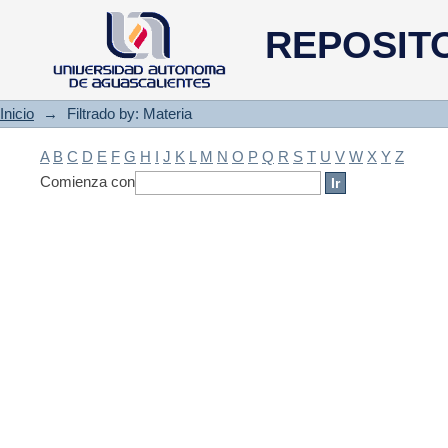
Filtrado by: Materia
REPOSIT
Inicio
→
Filtrado by: Materia
A
B
C
D
E
F
G
H
I
J
K
L
M
N
O
P
Q
R
S
T
U
V
W
X
Y
Z
Comienza con