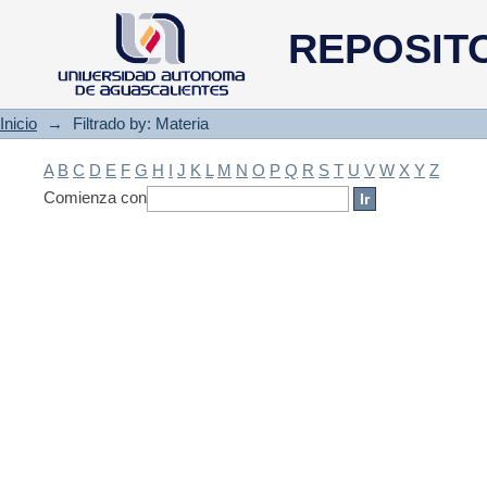
Filtrado by: Materia
REPOSIT
Inicio
→
Filtrado by: Materia
A
B
C
D
E
F
G
H
I
J
K
L
M
N
O
P
Q
R
S
T
U
V
W
X
Y
Z
Comienza con