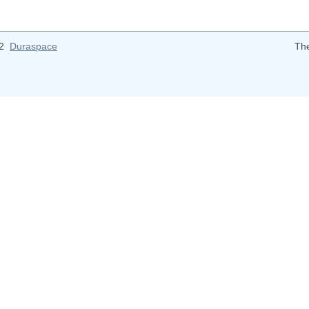
12
Duraspace
Th