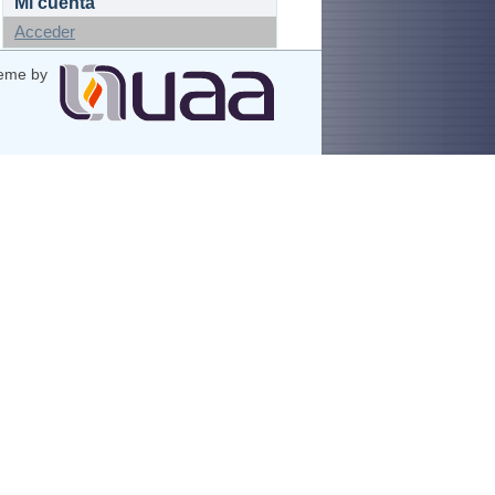
Mi cuenta
Acceder
eme by