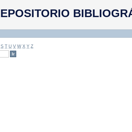
a
EPOSITORIO BIBLIOGR
S
T
U
V
W
X
Y
Z