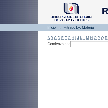
Filtrado by: Materi
R
Inicio
→
Filtrado by: Materia
A
B
C
D
E
F
G
H
I
J
K
L
M
N
O
P
Q
R
Comienza con