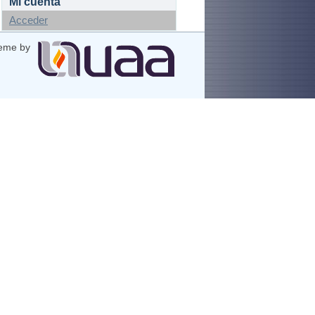
Mi cuenta
Acceder
eme by