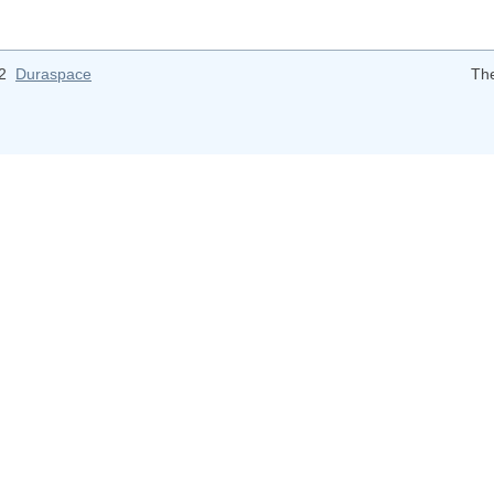
12
Duraspace
Th