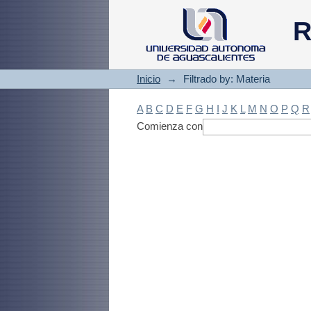
Filtrado by: Materi
R
Inicio
→
Filtrado by: Materia
A
B
C
D
E
F
G
H
I
J
K
L
M
N
O
P
Q
R
Comienza con