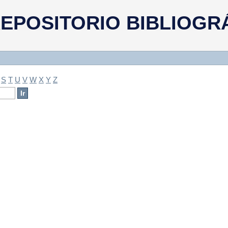
a
EPOSITORIO BIBLIOGR
S
T
U
V
W
X
Y
Z