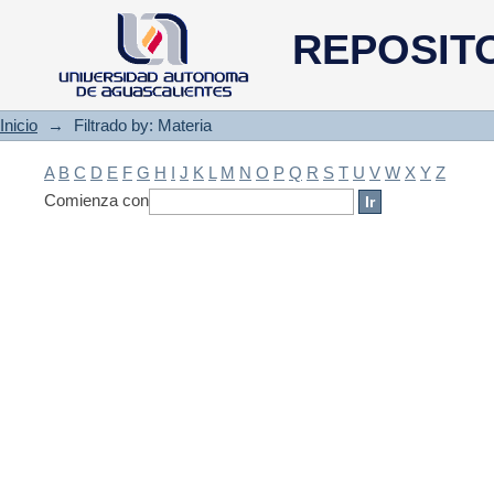
Filtrado by: Materia
REPOSIT
Inicio
→
Filtrado by: Materia
A
B
C
D
E
F
G
H
I
J
K
L
M
N
O
P
Q
R
S
T
U
V
W
X
Y
Z
Comienza con