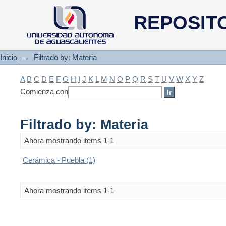
Filtrado by: Materia
REPOSIT
Inicio
→
Filtrado by: Materia
A
B
C
D
E
F
G
H
I
J
K
L
M
N
O
P
Q
R
S
T
U
V
W
X
Y
Z
Comienza con
Filtrado by: Materia
Ahora mostrando items 1-1
Cerámica - Puebla (1)
Ahora mostrando items 1-1