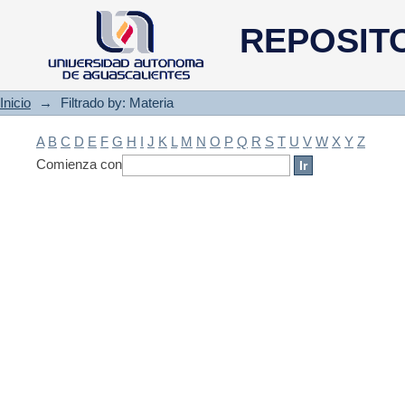
Filtrado by: Materia
REPOSIT
Inicio
→
Filtrado by: Materia
A
B
C
D
E
F
G
H
I
J
K
L
M
N
O
P
Q
R
S
T
U
V
W
X
Y
Z
Comienza con