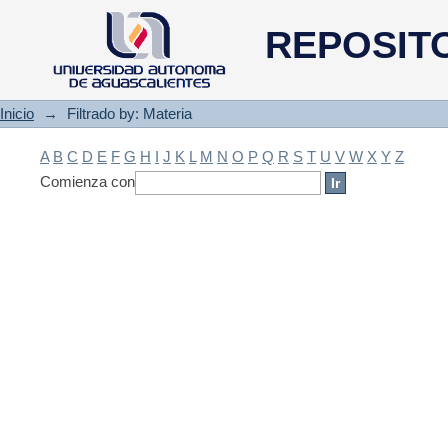
Filtrado by: Materia
REPOSIT
Inicio
→
Filtrado by: Materia
A
B
C
D
E
F
G
H
I
J
K
L
M
N
O
P
Q
R
S
T
U
V
W
X
Y
Z
Comienza con