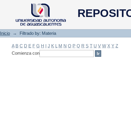
Filtrado by: Materia
REPOSIT
Inicio
→
Filtrado by: Materia
A
B
C
D
E
F
G
H
I
J
K
L
M
N
O
P
Q
R
S
T
U
V
W
X
Y
Z
Comienza con