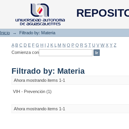
Filtrado by: Materia
REPOSIT
Inicio
→
Filtrado by: Materia
A
B
C
D
E
F
G
H
I
J
K
L
M
N
O
P
Q
R
S
T
U
V
W
X
Y
Z
Comienza con
Filtrado by: Materia
Ahora mostrando items 1-1
VIH - Prevención (1)
Ahora mostrando items 1-1