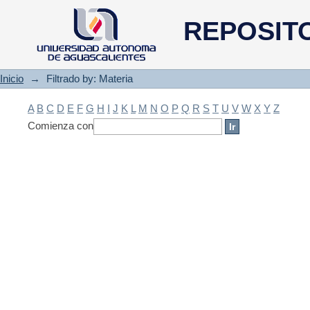
Filtrado by: Materia
REPOSIT
Inicio
→
Filtrado by: Materia
A
B
C
D
E
F
G
H
I
J
K
L
M
N
O
P
Q
R
S
T
U
V
W
X
Y
Z
Comienza con