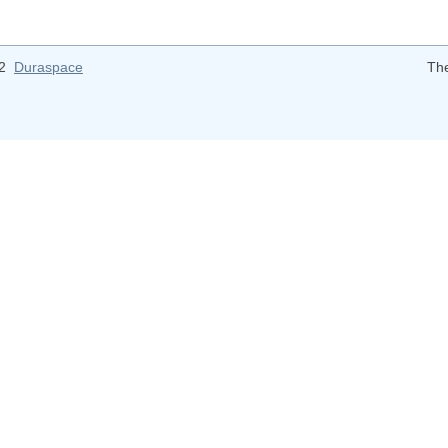
12
Duraspace
Th