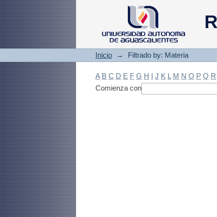
Filtrado by: Materi
R
Inicio
→
Filtrado by: Materia
A
B
C
D
E
F
G
H
I
J
K
L
M
N
O
P
Q
R
Comienza con