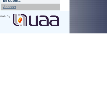
Mi cuenta
Acceder
eme by