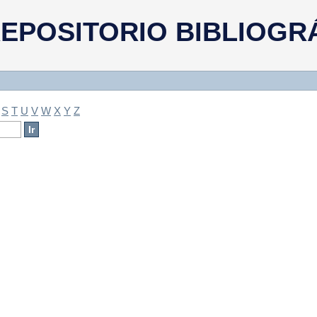
a
EPOSITORIO BIBLIOGR
S
T
U
V
W
X
Y
Z