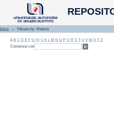
Filtrado by: Materia
REPOSIT
Inicio
→
Filtrado by: Materia
A
B
C
D
E
F
G
H
I
J
K
L
M
N
O
P
Q
R
S
T
U
V
W
X
Y
Z
Comienza con