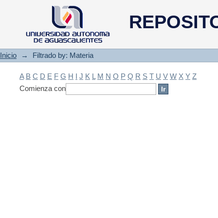
Filtrado by: Materia
REPOSIT
Inicio
→
Filtrado by: Materia
A
B
C
D
E
F
G
H
I
J
K
L
M
N
O
P
Q
R
S
T
U
V
W
X
Y
Z
Comienza con