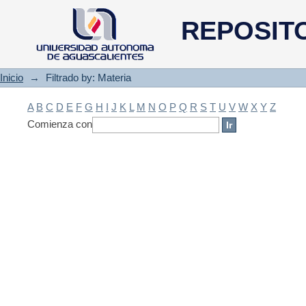
Filtrado by: Materia
REPOSIT
Inicio
→
Filtrado by: Materia
A
B
C
D
E
F
G
H
I
J
K
L
M
N
O
P
Q
R
S
T
U
V
W
X
Y
Z
Comienza con