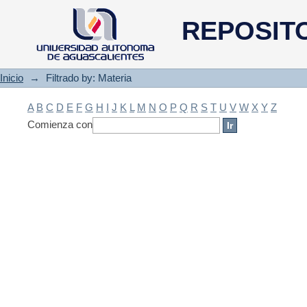
Filtrado by: Materia
REPOSIT
Inicio
→
Filtrado by: Materia
A
B
C
D
E
F
G
H
I
J
K
L
M
N
O
P
Q
R
S
T
U
V
W
X
Y
Z
Comienza con