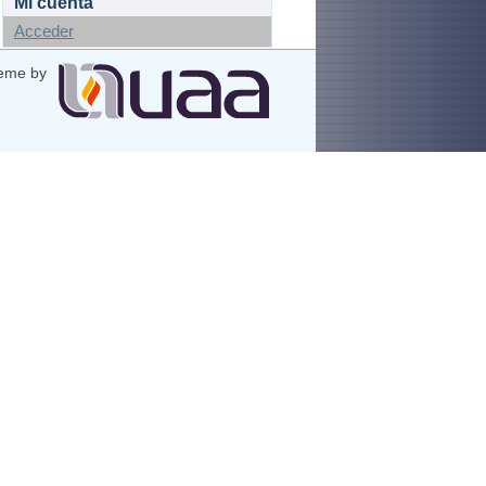
Mi cuenta
Acceder
eme by