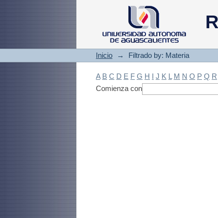
Filtrado by: Materi
R
Inicio
→
Filtrado by: Materia
A
B
C
D
E
F
G
H
I
J
K
L
M
N
O
P
Q
R
Comienza con