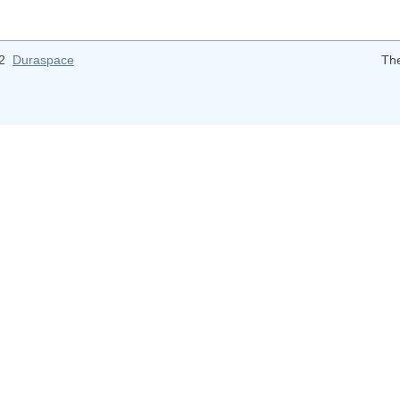
12
Duraspace
Th