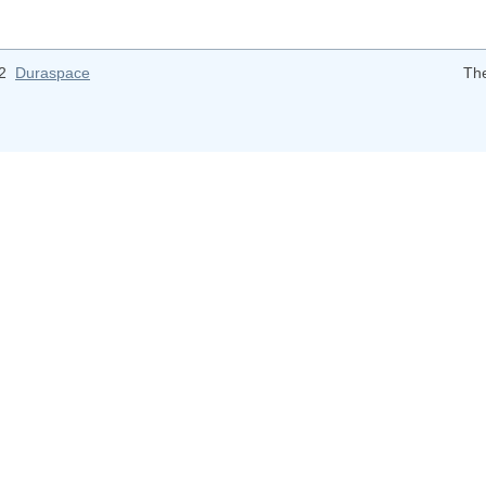
12
Duraspace
Th