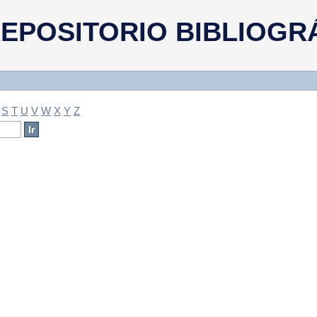
a
EPOSITORIO BIBLIOGR
S
T
U
V
W
X
Y
Z