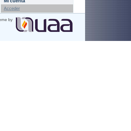
Mi cuenta
Acceder
eme by