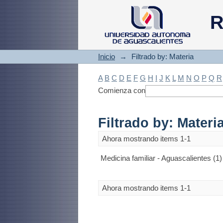
Filtrado by: Materi
R
Inicio
→
Filtrado by: Materia
A
B
C
D
E
F
G
H
I
J
K
L
M
N
O
P
Q
R
Comienza con
Filtrado by: Materi
Ahora mostrando items 1-1
Medicina familiar - Aguascalientes (1)
Ahora mostrando items 1-1