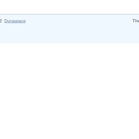
12
Duraspace
Th