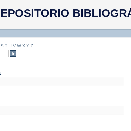
a
EPOSITORIO BIBLIOGR
S
T
U
V
W
X
Y
Z
a