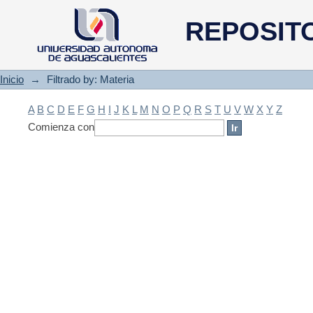
Filtrado by: Materia
REPOSIT
Inicio
→
Filtrado by: Materia
A
B
C
D
E
F
G
H
I
J
K
L
M
N
O
P
Q
R
S
T
U
V
W
X
Y
Z
Comienza con