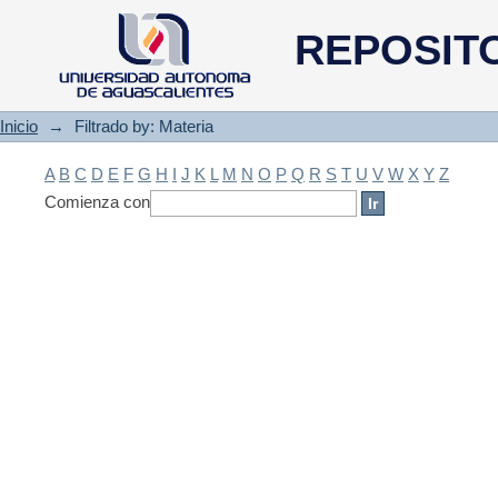
Filtrado by: Materia
REPOSIT
Inicio
→
Filtrado by: Materia
A
B
C
D
E
F
G
H
I
J
K
L
M
N
O
P
Q
R
S
T
U
V
W
X
Y
Z
Comienza con