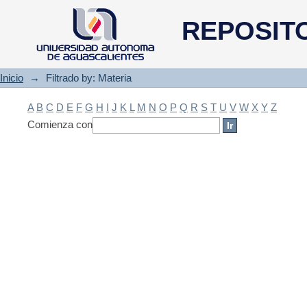
Filtrado by: Materia
REPOSIT
Inicio
→
Filtrado by: Materia
A
B
C
D
E
F
G
H
I
J
K
L
M
N
O
P
Q
R
S
T
U
V
W
X
Y
Z
Comienza con