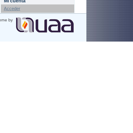
Mi cuenta
Acceder
eme by