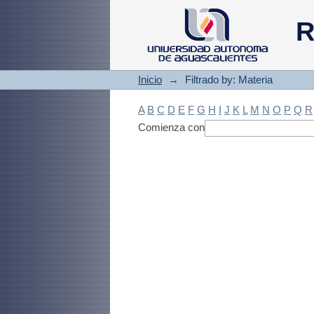
Filtrado by: Materi
R
Inicio
→
Filtrado by: Materia
A
B
C
D
E
F
G
H
I
J
K
L
M
N
O
P
Q
R
Comienza con