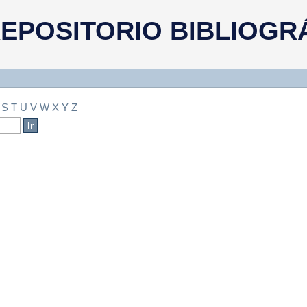
a
EPOSITORIO BIBLIOGR
S
T
U
V
W
X
Y
Z