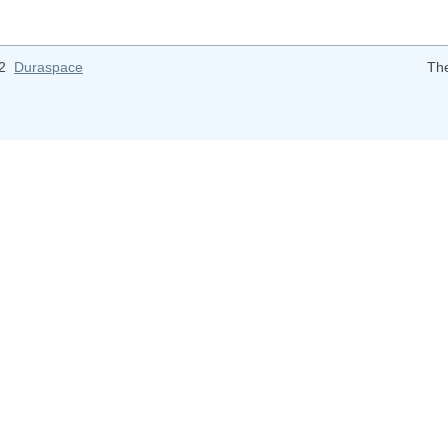
12
Duraspace
Th