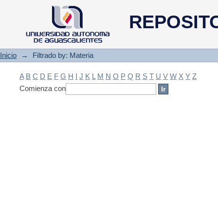
Filtrado by: Materia
REPOSIT
Inicio
→
Filtrado by: Materia
A
B
C
D
E
F
G
H
I
J
K
L
M
N
O
P
Q
R
S
T
U
V
W
X
Y
Z
Comienza con