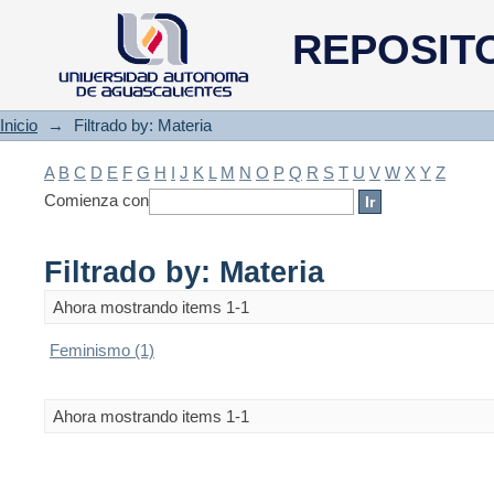
Filtrado by: Materia
REPOSIT
Inicio
→
Filtrado by: Materia
A
B
C
D
E
F
G
H
I
J
K
L
M
N
O
P
Q
R
S
T
U
V
W
X
Y
Z
Comienza con
Filtrado by: Materia
Ahora mostrando items 1-1
Feminismo (1)
Ahora mostrando items 1-1