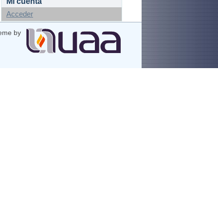
Mi cuenta
Acceder
eme by