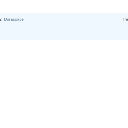
12
Duraspace
Th