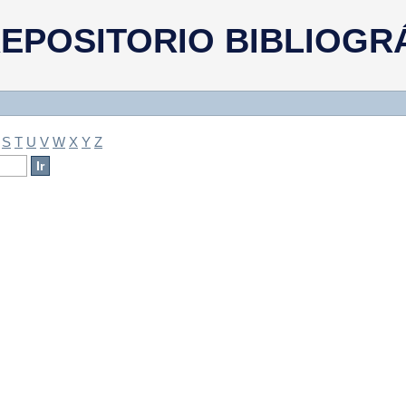
a
EPOSITORIO BIBLIOGR
S
T
U
V
W
X
Y
Z