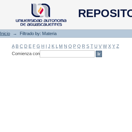
Filtrado by: Materia
REPOSIT
Inicio
→
Filtrado by: Materia
A
B
C
D
E
F
G
H
I
J
K
L
M
N
O
P
Q
R
S
T
U
V
W
X
Y
Z
Comienza con