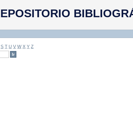
a
EPOSITORIO BIBLIOGR
S
T
U
V
W
X
Y
Z