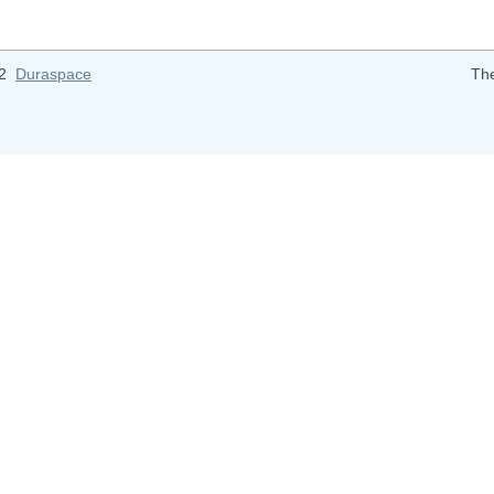
12
Duraspace
Th