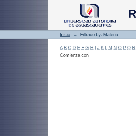
Filtrado by: Materi
R
Inicio
→
Filtrado by: Materia
A
B
C
D
E
F
G
H
I
J
K
L
M
N
O
P
Q
R
Comienza con