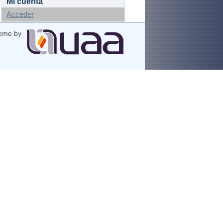
Mi cuenta
Acceder
eme by